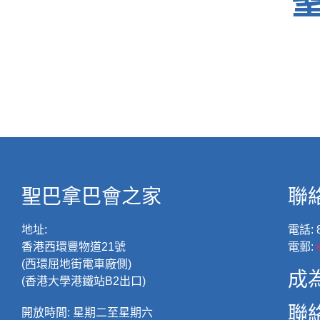
聖巴拿巴會之家
聯
地址:
電話:
8
香港西環豐物道21號
電郵:
(西環屈地街電車廠側)
成
(香港大學港鐵站B2出口)
聯
開放時間:
星期二至星期六